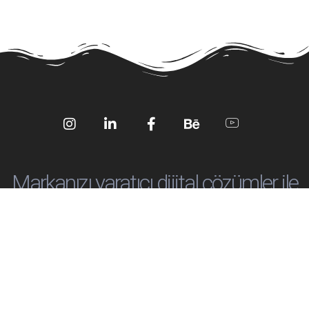
Social
Social
Social
Social
Social
Media
Media
Media
Media
Media
Markanızı yaratıcı dijital çözümler ile
öne çıkartalım!
info@ankadijital.co