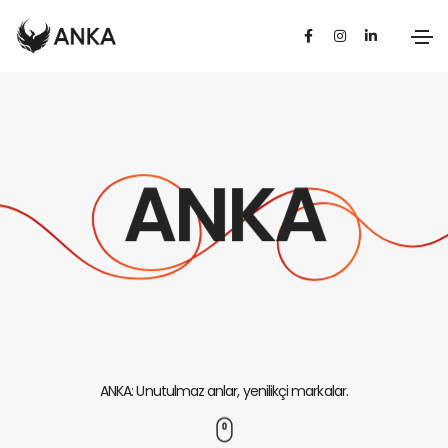
A
N
K
A
ANKA: Unutulmaz anlar, yenilikçi markalar.