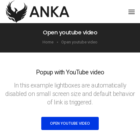
To
Na
Open youtube video
Home
Open youtube video
Popup with YouTube video
In this example lightboxes are automatically
disabled on small screen size and default behavior
of link is triggered.
OPEN YOUTUBE VIDEO